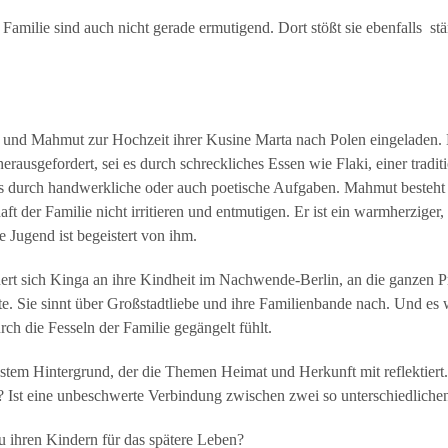
 Familie sind auch nicht gerade ermutigend. Dort stößt sie ebenfalls s
und Mahmut zur Hochzeit ihrer Kusine Marta nach Polen eingeladen. D
ausgefordert, sei es durch schreckliches Essen wie Flaki, einer tradit
es durch handwerkliche oder auch poetische Aufgaben. Mahmut besteht a
aft der Familie nicht irritieren und entmutigen. Er ist ein warmherziger
 Jugend ist begeistert von ihm.
nert sich Kinga an ihre Kindheit im Nachwende-Berlin, an die ganzen 
 Sie sinnt über Großstadtliebe und ihre Familienbande nach. Und es wi
urch die Fesseln der Familie gegängelt fühlt.
rnstem Hintergrund, der die Themen Heimat und Herkunft mit reflektier
 Ist eine unbeschwerte Verbindung zwischen zwei so unterschiedliche
u ihren Kindern für das spätere Leben?