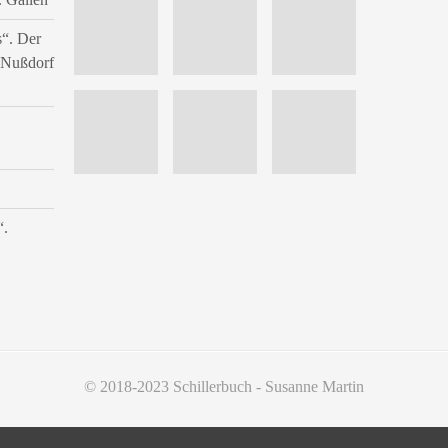
s“. Der
n Nußdorf
“.
© 2018-2023 Schillerbuch - Susanne Martin