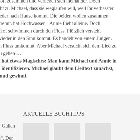
d oft zusammen und verlieben sich ineinander. Doch
t zu Michael, dass sie weglaufen will, weil ihr verhasster
ieder nach Hause kommt. Die beiden wollen zusammen
 trennt, hat Hochwasser – Annie flieht alleine. Doch
Hof schwimmen durch den Fluss. Plötzlich versteht
wieder in den Sinn kommt. Es handelt von einem Jungen,
sem Fluss umkommt. Aber Michael versucht sich dem Lied zu
zu gehen …
h hat etwas Magisches: Man kann Michael und Annie in
dentifizieren. Michael glaubt dem Liedtext zunächst,
 und gewinnt.
AKTUELLE BUCHTIPPS
. Gallen
s“. Der