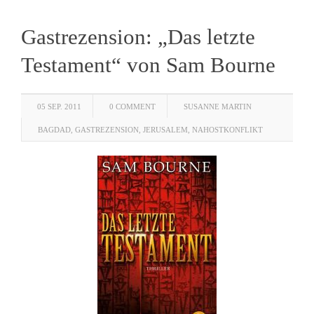
Gastrezension: „Das letzte
Testament“ von Sam Bourne
05 SEP. 2011
0 COMMENT
SUSANNE MARTIN
BAGDAD
,
GASTREZENSION
,
JERUSALEM
,
NAHOSTKONFLIKT