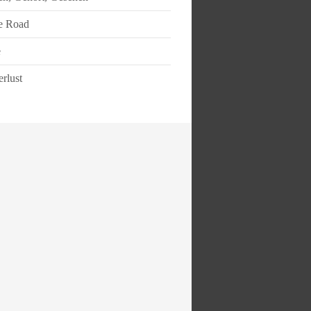
e Road
e
rlust