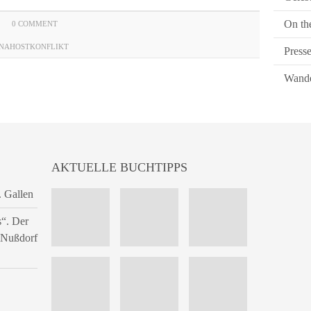
On th
0 COMMENT
NAHOSTKONFLIKT
Press
Wande
AKTUELLE BUCHTIPPS
. Gallen
s“. Der
n Nußdorf