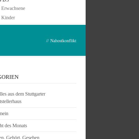
Erwachsene
Kinder
//
Nahostkonflikt
GORIEN
les aus dem Stuttgarter
tstellerhaus
mein
ht des Monats
en, Gehört, Gesehen