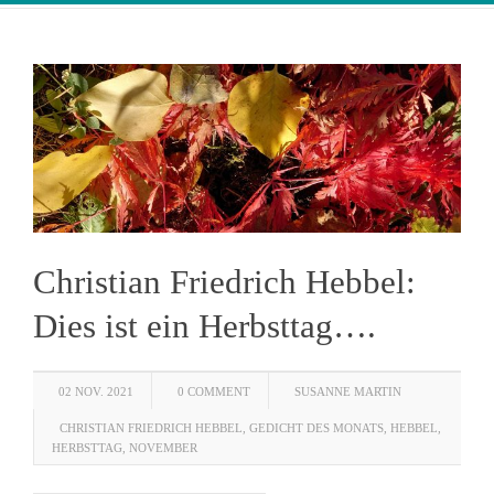
Christian Friedrich Hebbel:
Dies ist ein Herbsttag….
02 NOV. 2021
0 COMMENT
SUSANNE MARTIN
CHRISTIAN FRIEDRICH HEBBEL
,
GEDICHT DES MONATS
,
HEBBEL
,
HERBSTTAG
,
NOVEMBER