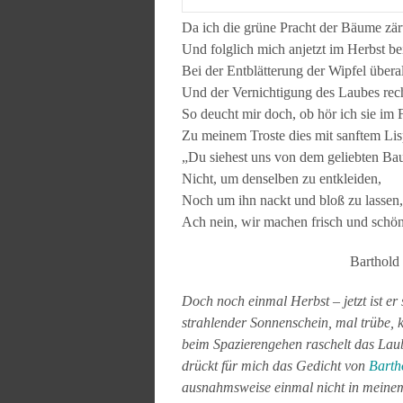
Da ich die grüne Pracht der Bäume zärt
Und folglich mich anjetzt im Herbst bei
Bei der Entblätterung der Wipfel überal
Und der Vernichtigung des Laubes rech
So deucht mir doch, ob hör ich sie im 
Zu meinem Troste dies mit sanftem Lisp
„Du siehest uns von dem geliebten B
Nicht, um denselben zu entkleiden,
Noch um ihn nackt und bloß zu lassen,
Ach nein, wir machen frisch und schö
Barthold
Doch noch einmal Herbst – jetzt ist e
strahlender Sonnenschein, mal trübe, k
beim Spazierengehen raschelt das La
drückt für mich das Gedicht von
Barth
ausnahmsweise einmal nicht in mein