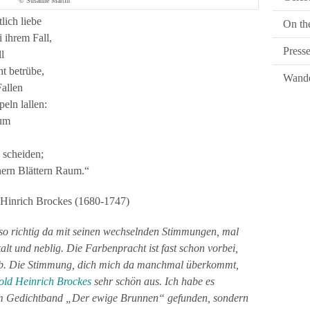
© Susanne Martin
lich liebe
On th
 ihrem Fall,
Press
l
t betrübe,
Wande
Fallen
eln lallen:
aum
 scheiden;
nern Blättern Raum.“
 Hinrich Brockes (1680-1747)
r so richtig da mit seinen wechselnden Stimmungen, mal
alt und neblig. Die Farbenpracht ist fast schon vorbei,
ub. Die Stimmung, dich mich da manchmal überkommt,
old Heinrich Brockes
sehr schön aus. Ich habe es
em Gedichtband „Der ewige Brunnen“ gefunden, sondern