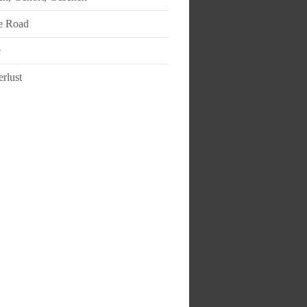
e Road
e
rlust