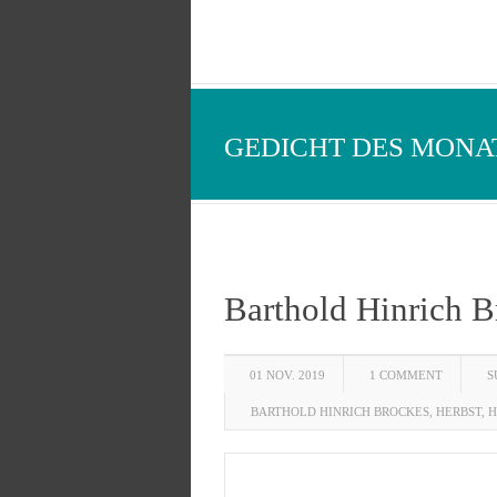
GEDICHT DES MONA
Barthold Hinrich 
01 NOV. 2019
1 COMMENT
S
BARTHOLD HINRICH BROCKES
,
HERBST
,
H