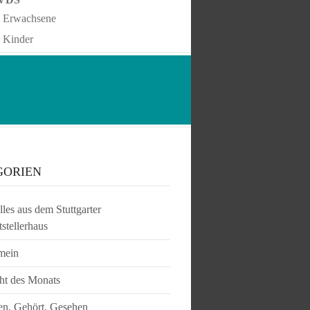
Erwachsene
Kinder
GORIEN
les aus dem Stuttgarter
tstellerhaus
mein
ht des Monats
en, Gehört, Gesehen