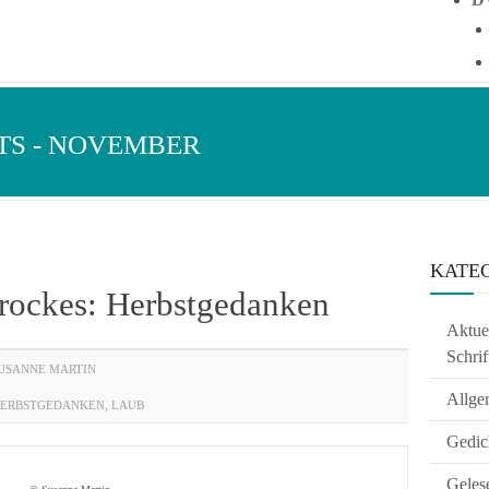
TS - NOVEMBER
KATE
Brockes: Herbstgedanken
Aktuel
Schrif
USANNE MARTIN
Allge
ERBSTGEDANKEN
,
LAUB
Gedic
Geles