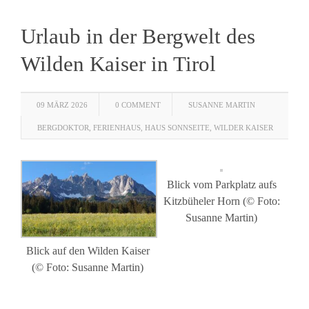
Urlaub in der Bergwelt des
Wilden Kaiser in Tirol
09 MÄRZ 2026
0 COMMENT
SUSANNE MARTIN
BERGDOKTOR
,
FERIENHAUS
,
HAUS SONNSEITE
,
WILDER KAISER
Blick vom Parkplatz aufs
Kitzbüheler Horn (© Foto:
Susanne Martin)
Blick auf den Wilden Kaiser
(© Foto: Susanne Martin)