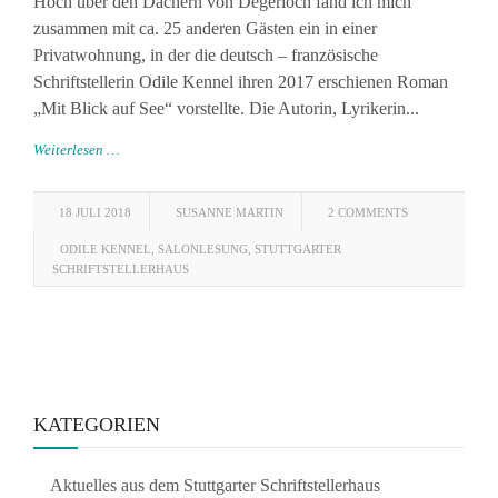
Hoch über den Dächern von Degerloch fand ich mich
zusammen mit ca. 25 anderen Gästen ein in einer
Privatwohnung, in der die deutsch – französische
Schriftstellerin Odile Kennel ihren 2017 erschienen Roman
„Mit Blick auf See“ vorstellte. Die Autorin, Lyrikerin...
Weiterlesen …
18 JULI 2018
SUSANNE MARTIN
2 COMMENTS
ODILE KENNEL
,
SALONLESUNG
,
STUTTGARTER
SCHRIFTSTELLERHAUS
KATEGORIEN
Aktuelles aus dem Stuttgarter Schriftstellerhaus