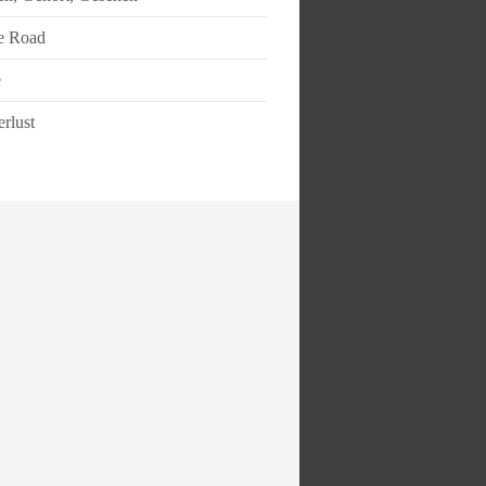
e Road
e
rlust