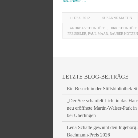
Weiterlesen …
11 DEZ. 2012
SUSANNE MARTIN
ANDREAS STEINHÖFEL
,
DIRK STEINHÖFE
PREUSSLER
,
PAUL MAAR
,
RÄUBER HOTZEN
LETZTE BLOG-BEITRÄGE
Ein Besuch in der Stiftsbibliothek St
„Der See schaufelt Licht in das Hau
neu eröffnete Martin-Walser-Park i
bei Überlingen
Lena Schätte gewinnt den Ingeborg-
Bachmann-Preis 2026