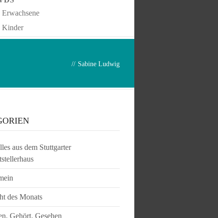
Erwachsene
Kinder
//
Sabine Ludwig
GORIEN
les aus dem Stuttgarter
tstellerhaus
mein
ht des Monats
en, Gehört, Gesehen