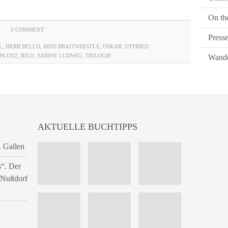
On th
0 COMMENT
Press
L
,
HERR BELLO
,
MISS BRAITWHISTLE
,
OSKAR
,
OTFRIED
PLOTZ
,
RICO
,
SABINE LUDWIG
,
TRILOGIE
Wande
AKTUELLE BUCHTIPPS
. Gallen
s“. Der
n Nußdorf