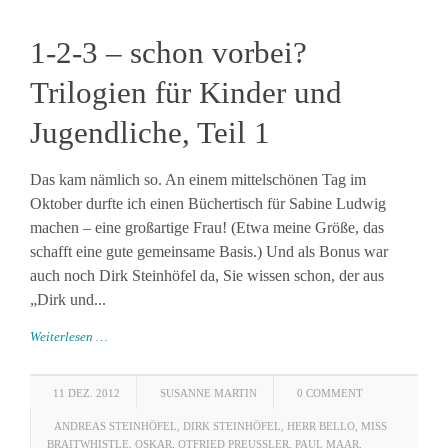
1-2-3 – schon vorbei?
Trilogien für Kinder und
Jugendliche, Teil 1
Das kam nämlich so. An einem mittelschönen Tag im
Oktober durfte ich einen Büchertisch für Sabine Ludwig
machen – eine großartige Frau! (Etwa meine Größe, das
schafft eine gute gemeinsame Basis.) Und als Bonus war
auch noch Dirk Steinhöfel da, Sie wissen schon, der aus
„Dirk und...
Weiterlesen …
11 DEZ. 2012
SUSANNE MARTIN
0 COMMENT
ANDREAS STEINHÖFEL
,
DIRK STEINHÖFEL
,
HERR BELLO
,
MISS
BRAITWHISTLE
,
OSKAR
,
OTFRIED PREUSSLER
,
PAUL MAAR
,