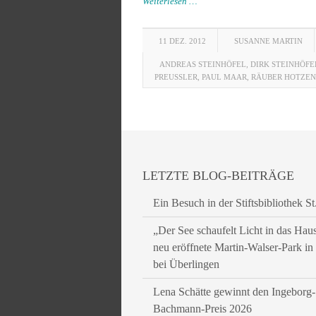
Weiterlesen …
11 DEZ. 2012
SUSANNE MARTIN
ANDREAS STEINHÖFEL
,
DIRK STEINHÖFE
PREUSSLER
,
PAUL MAAR
,
RÄUBER HOTZEN
LETZTE BLOG-BEITRÄGE
Ein Besuch in der Stiftsbibliothek St
„Der See schaufelt Licht in das Hau
neu eröffnete Martin-Walser-Park i
bei Überlingen
Lena Schätte gewinnt den Ingeborg-
Bachmann-Preis 2026