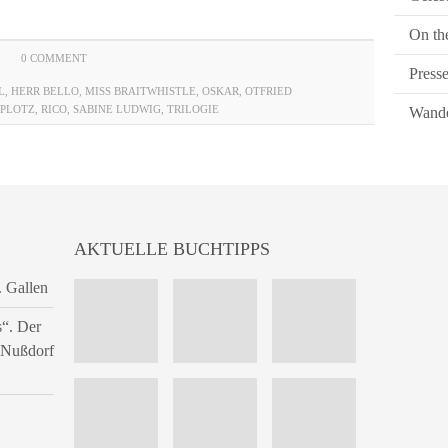
On th
0 COMMENT
Press
L
,
HERR BELLO
,
MISS BRAITWHISTLE
,
OSKAR
,
OTFRIED
PLOTZ
,
RICO
,
SABINE LUDWIG
,
TRILOGIE
Wande
AKTUELLE BUCHTIPPS
. Gallen
s“. Der
n Nußdorf