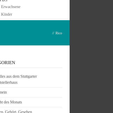
Erwachsene
Kinder
//
Rico
GORIEN
les aus dem Stuttgarter
tstellerhaus
mein
ht des Monats
en, Gehört, Gesehen