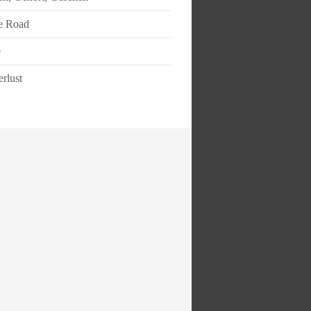
e Road
e
rlust