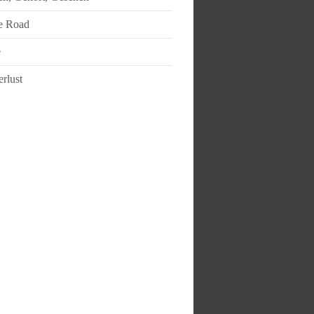
e Road
e
rlust