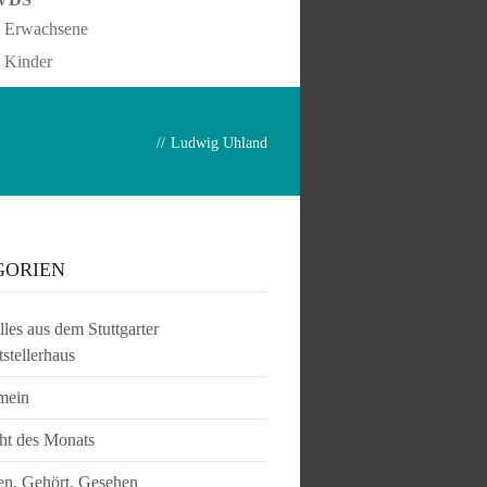
Erwachsene
Kinder
//
Ludwig Uhland
GORIEN
les aus dem Stuttgarter
tstellerhaus
mein
ht des Monats
en, Gehört, Gesehen