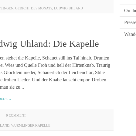
TLINGEN
,
GEDICHT DES MONATS
,
LUDWIG UHLAND
On th
Press
Wande
dwig Uhland: Die Kapelle
 stehet die Kapelle, Schauet still ins Tal hinab, Drunten
bei Wies und Quelle Froh und hell der Hirtenknab. Traurig
as Glöcklein nieder, Schauerlich der Leichenchor; Stille
ie frohen Lieder, Und der Knabe lauscht empor. Droben
 man sie zu...
lesen …
0 COMMENT
HLAND
,
WURMLINGER KAPELLE