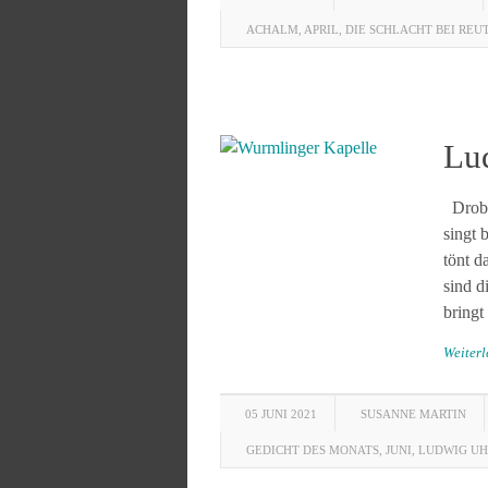
ACHALM
,
APRIL
,
DIE SCHLACHT BEI REU
Lu
Droben
singt 
tönt d
sind d
bringt
Weiter
05 JUNI 2021
SUSANNE MARTIN
GEDICHT DES MONATS
,
JUNI
,
LUDWIG U