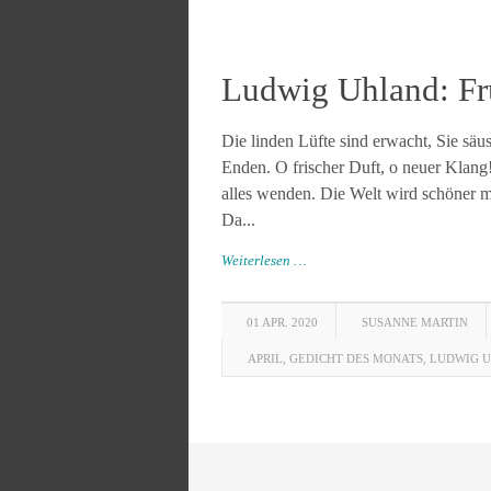
Ludwig Uhland: Fr
Die linden Lüfte sind erwacht, Sie säu
Enden. O frischer Duft, o neuer Klang
alles wenden. Die Welt wird schöner 
Da...
Weiterlesen …
01 APR. 2020
SUSANNE MARTIN
APRIL
,
GEDICHT DES MONATS
,
LUDWIG 