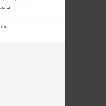
e Road
e
rlust