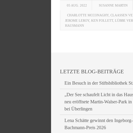
05 AUG. 2022
SUSANNE MARTIN
CHARLOTTE MCCONAGHY
,
CLAASSEN V
JEROME LEROY
,
KEN FOLLETT
,
LÜBBE VE
HAUSMANN
LETZTE BLOG-BEITRÄGE
Ein Besuch in der Stiftsbibliothek St
„Der See schaufelt Licht in das Hau
neu eröffnete Martin-Walser-Park i
bei Überlingen
Lena Schätte gewinnt den Ingeborg-
Bachmann-Preis 2026