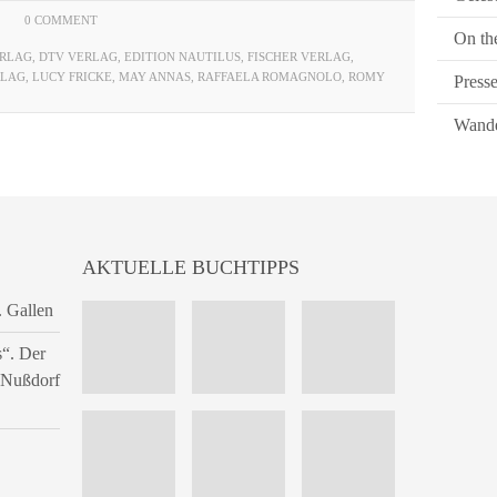
0 COMMENT
On th
ERLAG
,
DTV VERLAG
,
EDITION NAUTILUS
,
FISCHER VERLAG
,
RLAG
,
LUCY FRICKE
,
MAY ANNAS
,
RAFFAELA ROMAGNOLO
,
ROMY
Press
Wande
AKTUELLE BUCHTIPPS
. Gallen
s“. Der
n Nußdorf