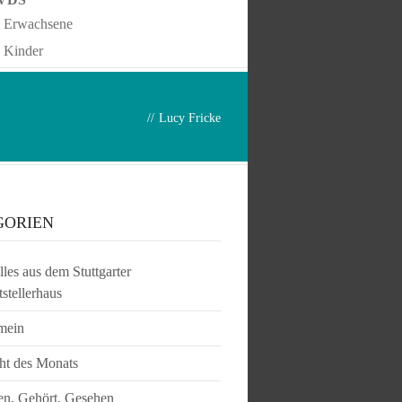
Erwachsene
Kinder
//
Lucy Fricke
GORIEN
les aus dem Stuttgarter
tstellerhaus
mein
ht des Monats
en, Gehört, Gesehen