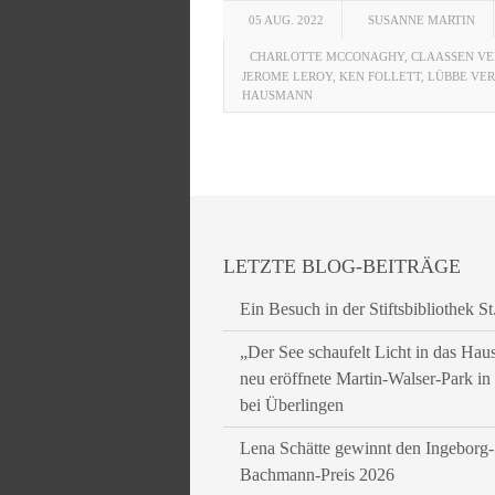
05 AUG. 2022
SUSANNE MARTIN
CHARLOTTE MCCONAGHY
,
CLAASSEN V
JEROME LEROY
,
KEN FOLLETT
,
LÜBBE VE
HAUSMANN
LETZTE BLOG-BEITRÄGE
Ein Besuch in der Stiftsbibliothek St
„Der See schaufelt Licht in das Hau
neu eröffnete Martin-Walser-Park i
bei Überlingen
Lena Schätte gewinnt den Ingeborg-
Bachmann-Preis 2026