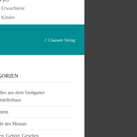
Erwachsene
Kinder
//
Claassen Verlag
GORIEN
les aus dem Stuttgarter
tstellerhaus
mein
ht des Monats
en, Gehört, Gesehen