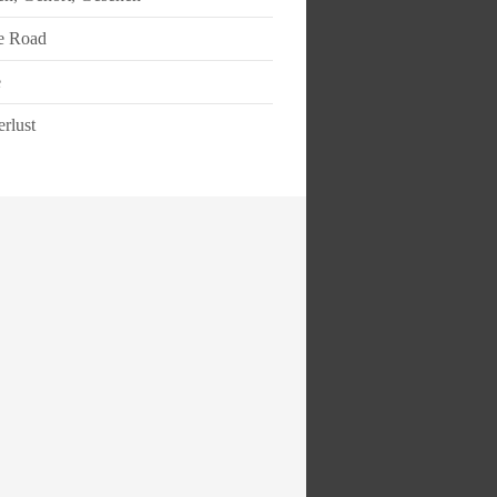
e Road
e
rlust