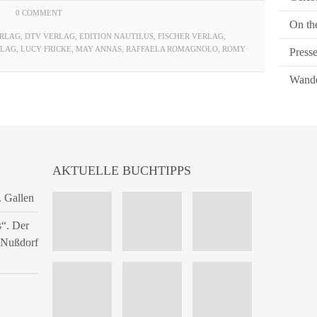
0 COMMENT
On th
ERLAG
,
DTV VERLAG
,
EDITION NAUTILUS
,
FISCHER VERLAG
,
RLAG
,
LUCY FRICKE
,
MAY ANNAS
,
RAFFAELA ROMAGNOLO
,
ROMY
Press
Wande
AKTUELLE BUCHTIPPS
. Gallen
s“. Der
n Nußdorf