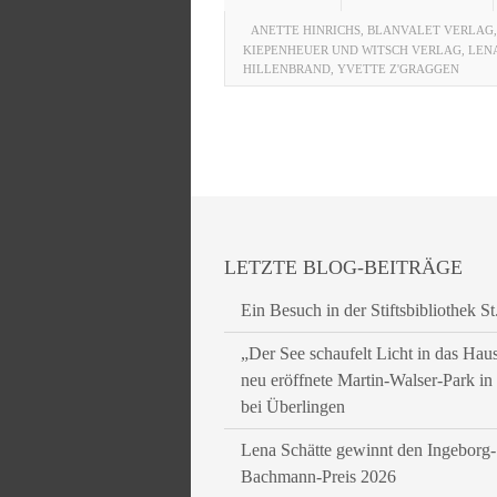
ANETTE HINRICHS
,
BLANVALET VERLAG
KIEPENHEUER UND WITSCH VERLAG
,
LEN
HILLENBRAND
,
YVETTE Z'GRAGGEN
LETZTE BLOG-BEITRÄGE
Ein Besuch in der Stiftsbibliothek St
„Der See schaufelt Licht in das Hau
neu eröffnete Martin-Walser-Park i
bei Überlingen
Lena Schätte gewinnt den Ingeborg-
Bachmann-Preis 2026