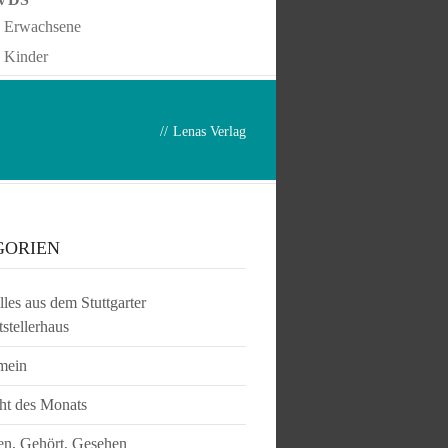
Erwachsene
Kinder
//
Lenas Verlag
GORIEN
les aus dem Stuttgarter
tstellerhaus
mein
ht des Monats
en, Gehört, Gesehen