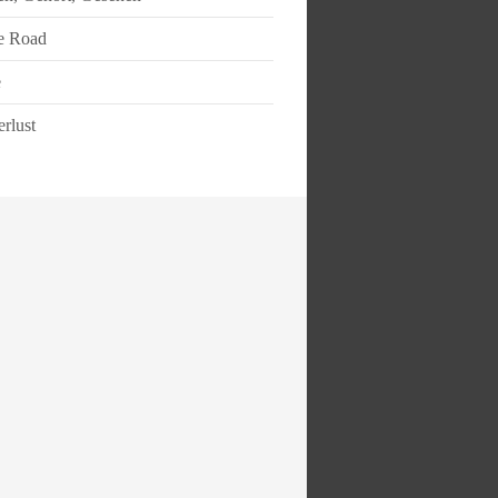
e Road
e
rlust