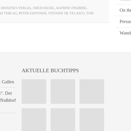
,
DIOGENES VERLAG
,
ERICH HACKL
,
KATRINE ENGBERG
,
On th
AS VERLAG
,
PETER ZANTINGH
,
STEFANIE DE VELASCO
,
TOM
Press
Wande
AKTUELLE BUCHTIPPS
. Gallen
s“. Der
n Nußdorf