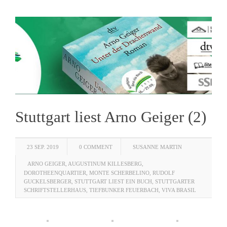
Stuttgart liest Arno Geiger (2)
23 SEP. 2019
0 COMMENT
SUSANNE MARTIN
ARNO GEIGER
,
AUGUSTINUM KILLESBERG
,
DOROTHEENQUARTIER
,
MONTE SCHERBELINO
,
RUDOLF
GUCKELSBERGER
,
STUTTGART LIEST EIN BUCH
,
STUTTGARTER
SCHRIFTSTELLERHAUS
,
TIEFBUNKER FEUERBACH
,
VIVA BRASIL