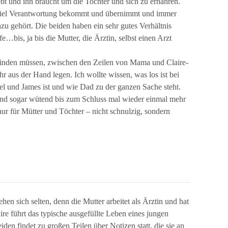
bt und ihn braucht um die Tochter und sich zu ernähren.
e viel Verantwortung bekommt und übernimmt und immer
azu gehört. Die beiden haben ein sehr gutes Verhältnis
…bis, ja bis die Mutter, die Ärztin, selbst einen Arzt
 finden müssen, zwischen den Zeilen von Mama und Claire-
r aus der Hand legen. Ich wollte wissen, was los ist bei
ael und James ist und wie Dad zu der ganzen Sache steht.
 und sogar wütend bis zum Schluss mal wieder einmal mehr
ur für Mütter und Töchter – nicht schnulzig, sondern
ehen sich selten, denn die Mutter arbeitet als Ärztin und hat
ire führt das typische ausgefüllte Leben eines jungen
n findet zu großen Teilen über Notizen statt, die sie an