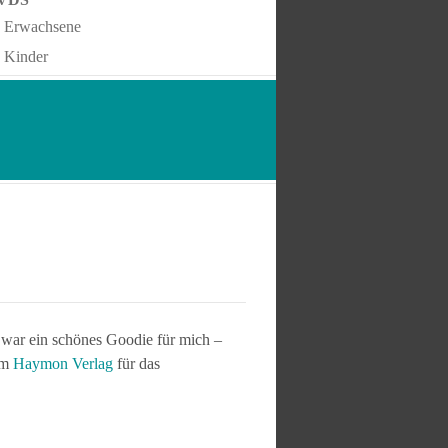
Erwachsene
Kinder
t, war ein schönes Goodie für mich –
im
Haymon Verlag
für das