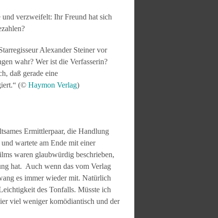
e und verzweifelt: Ihr Freund hat sich
ezahlen?
arregisseur Alexander Steiner vor
gen wahr? Wer ist die Verfasserin?
ch, daß gerade eine
giert.“ (©
Haymon Verlag
)
ltsames Ermittlerpaar, die Handlung
 und wartete am Ende mit einer
Films waren glaubwürdig beschrieben,
hrung hat. Auch wenn das vom Verlag
hwang es immer wieder mit. Natürlich
Leichtigkeit des Tonfalls. Müsste ich
hier viel weniger komödiantisch und der