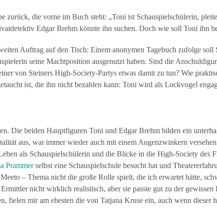
be zurück, die vorne im Buch steht: „Toni ist Schauspielschülerin, pleit
Privatdetektiv Edgar Brehm könnte ihn suchen. Doch wie soll Toni ihn b
eiten Auftrag auf den Tisch: Einem anonymen Tagebuch zufolge soll St
spielerin seine Machtposition ausgenutzt haben. Sind die Anschuldigun
iner von Steiners High-Society-Partys etwas damit zu tun? Wie praktis
taucht ist, die ihn nicht bezahlen kann: Toni wird als Lockvogel enga
esen. Die beiden Hauptfiguren Toni und Edgar Brehm bilden ein unterha
alität aus, war immer wieder auch mit einem Augenzwinkern versehen
eben als Schauspielschülerin und die Blicke in die High-Society des 
sa Prammer
selbst eine Schauspielschule besucht hat und Theatererfa
eeto – Thema nicht die große Rolle spielt, die ich erwartet hätte, sc
mittler nicht wirklich realistisch, aber sie passte gut zu der gewissen 
n, fielen mir am ehesten die von Tatjana Kruse ein, auch wenn dieser 