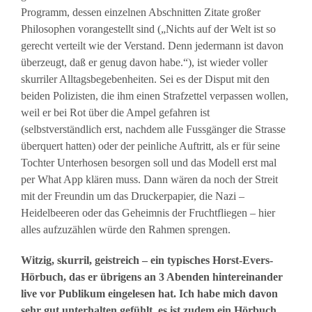
Programm, dessen einzelnen Abschnitten Zitate großer
Philosophen vorangestellt sind („Nichts auf der Welt ist so
gerecht verteilt wie der Verstand. Denn jedermann ist davon
überzeugt, daß er genug davon habe.“), ist wieder voller
skurriler Alltagsbegebenheiten. Sei es der Disput mit den
beiden Polizisten, die ihm einen Strafzettel verpassen wollen,
weil er bei Rot über die Ampel gefahren ist
(selbstverständlich erst, nachdem alle Fussgänger die Strasse
überquert hatten) oder der peinliche Auftritt, als er für seine
Tochter Unterhosen besorgen soll und das Modell erst mal
per What App klären muss. Dann wären da noch der Streit
mit der Freundin um das Druckerpapier, die Nazi –
Heidelbeeren oder das Geheimnis der Fruchtfliegen – hier
alles aufzuzählen würde den Rahmen sprengen.
Witzig, skurril, geistreich – ein typisches Horst-Evers-
Hörbuch, das er übrigens an 3 Abenden hintereinander
live vor Publikum eingelesen hat. Ich habe mich davon
sehr gut unterhalten gefühlt, es ist zudem ein Hörbuch,