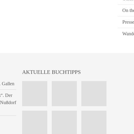
On th
Press
Wande
AKTUELLE BUCHTIPPS
. Gallen
s“. Der
n Nußdorf