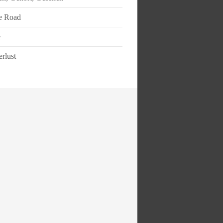
e Road
e
rlust