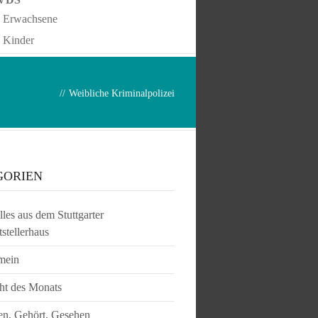
Erwachsene
Kinder
//
Weibliche Kriminalpolizei
GORIEN
les aus dem Stuttgarter
tstellerhaus
mein
ht des Monats
en, Gehört, Gesehen