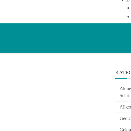
KATE
Aktuel
Schrif
Allge
Gedic
Geles