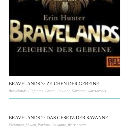
BRAVELANDS 3: ZEICHEN DER GEBEINE
Bravelands
,
Elefanten
,
Löwen
,
Paviane
,
Savanne
,
Warriorcats
BRAVELANDS 2: DAS GESETZ DER SAVANNE
Elefanten
,
Löwen
,
Paviane
,
Savanne
,
Warriorcats