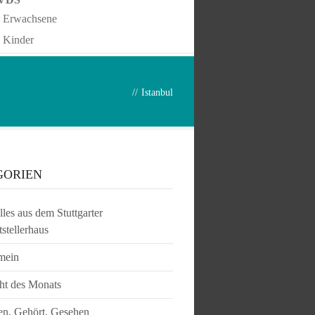
Erwachsene
Kinder
//
Istanbul
GORIEN
les aus dem Stuttgarter
tstellerhaus
mein
ht des Monats
en, Gehört, Gesehen