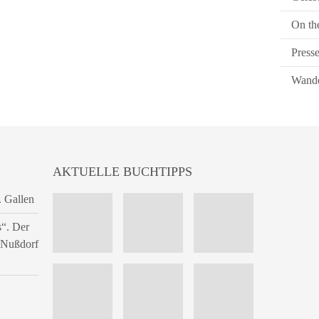
On th
Press
Wande
AKTUELLE BUCHTIPPS
. Gallen
s“. Der
n Nußdorf