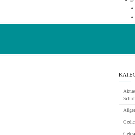
KATE
Aktuel
Schrif
Allge
Gedic
Geles