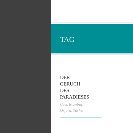
TAG
DER
GERUCH
DES
PARADIESES
Gott
,
Istanbul
,
Oxford
,
Türkei