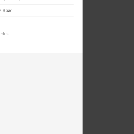
e Road
e
rlust