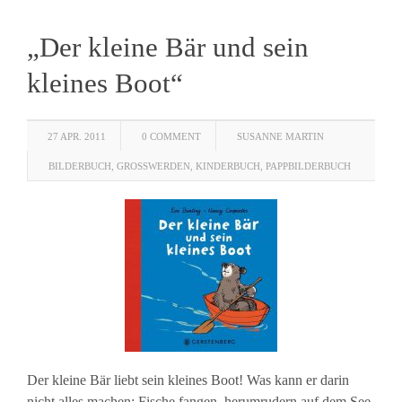
„Der kleine Bär und sein
kleines Boot“
27 APR. 2011
0 COMMENT
SUSANNE MARTIN
BILDERBUCH
,
GROSSWERDEN
,
KINDERBUCH
,
PAPPBILDERBUCH
Der kleine Bär liebt sein kleines Boot! Was kann er darin
nicht alles machen: Fische fangen, herumrudern auf dem See