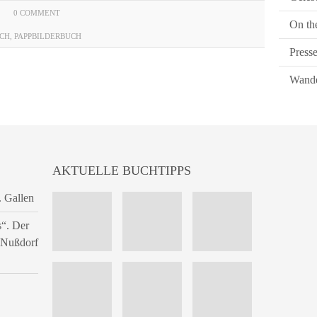
0 COMMENT
On th
CH
,
PAPPBILDERBUCH
Press
Wande
AKTUELLE BUCHTIPPS
. Gallen
s“. Der
n Nußdorf