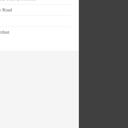
e Road
e
rlust