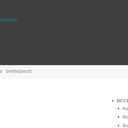
Vorlieben
M
DATENSCHUTZ
BUC
Au
Bi
Bu