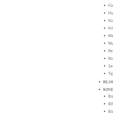
Fü
H
Ko
Kr
Me
Mu
Re
R
Sa
Ti
BLO
KIN
Bü
Bi
Bü