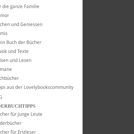
r die ganze Familie
umor
chen und Geniessen
imis
in Buch der Bücher
sik und Texte
isen und Lesen
omane
chbücher
pps aus der Lovelybookscommunity
G
DERBUCHTIPPS
cher für junge Leute
lderbücher
cher für Erstleser