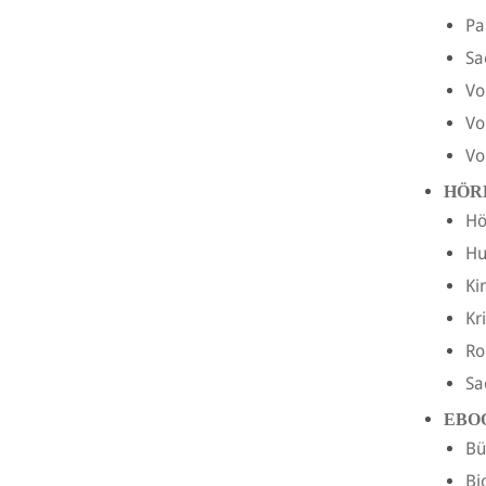
Pa
Sa
Vo
Vo
Vo
HÖR
Hö
H
Ki
Kr
R
Sa
EBO
Bü
Bi