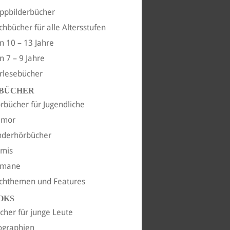
ppbilderbücher
chbücher für alle Altersstufen
n 10 – 13 Jahre
n 7 – 9 Jahre
rlesebücher
BÜCHER
rbücher für Jugendliche
umor
nderhörbücher
imis
omane
chthemen und Features
OKS
cher für junge Leute
ographien