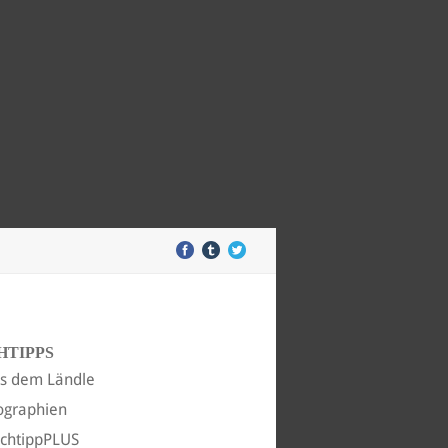
HTIPPS
s dem Ländle
ographien
chtippPLUS