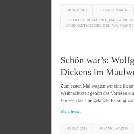
30 NOV. 2014
SUSANNE MARTIN
LITERARISCHE MATINÉE
,
MAULWURF KNE
WEIHNACHTSGESCHICHTEN
,
WOLFGANG T
Schön war’s: Wolfg
Dickens im Maulw
Zum ersten Mal wagten wir eine literar
Weihnachtszeit gehört das Vorlesen ein
Vorleser, las eine gekürzte Fassung vo
Weiterlesen …
05 DEZ. 2012
SUSANNE MARTIN