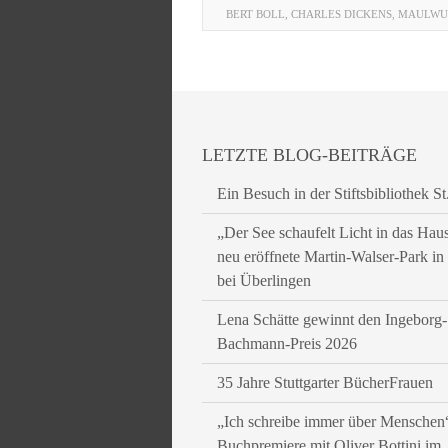
BERT BOLL
,
CHARLES DICKENS
,
MAULWU
LETZTE BLOG-BEITRÄGE
Ein Besuch in der Stiftsbibliothek St
„Der See schaufelt Licht in das Hau
neu eröffnete Martin-Walser-Park i
bei Überlingen
Lena Schätte gewinnt den Ingeborg-
Bachmann-Preis 2026
35 Jahre Stuttgarter BücherFrauen
„Ich schreibe immer über Menschen
Buchpremiere mit Oliver Bottini im