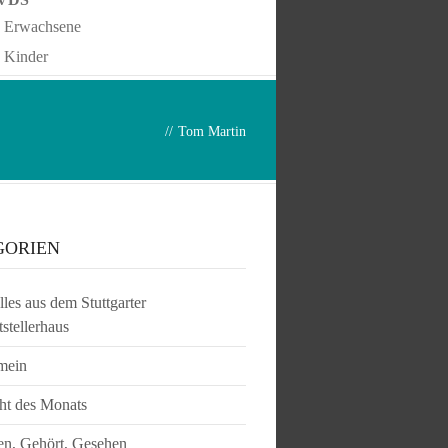
Erwachsene
Kinder
//
Tom Martin
GORIEN
les aus dem Stuttgarter
tstellerhaus
mein
ht des Monats
en, Gehört, Gesehen