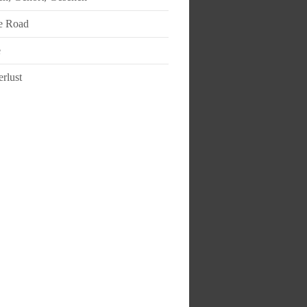
e Road
e
rlust