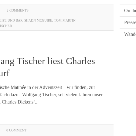
On th
2 COMMENTS
IPE UND BAR
,
SHADN MCGUIRE
,
TOM MARTIN
,
Press
ISCHER
Wande
ang Tischer liest Charles
urf
ische Matinée in der Adventszeit – wir finden, zur
fach dazu. Wolfgang Tischer, seit vielen Jahren unser
n Charles Dickens‘...
0 COMMENT