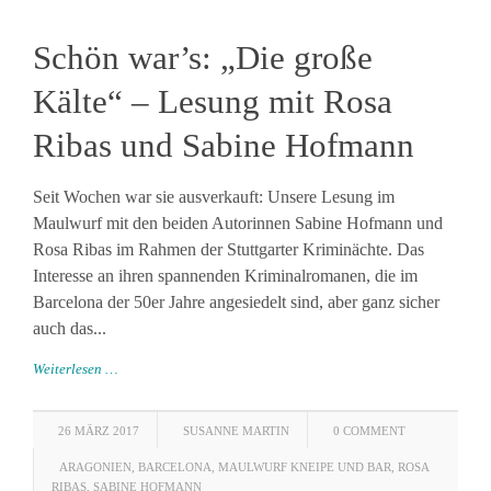
Schön war’s: „Die große
Kälte“ – Lesung mit Rosa
Ribas und Sabine Hofmann
Seit Wochen war sie ausverkauft: Unsere Lesung im
Maulwurf mit den beiden Autorinnen Sabine Hofmann und
Rosa Ribas im Rahmen der Stuttgarter Kriminächte. Das
Interesse an ihren spannenden Kriminalromanen, die im
Barcelona der 50er Jahre angesiedelt sind, aber ganz sicher
auch das...
Weiterlesen …
26 MÄRZ 2017
SUSANNE MARTIN
0 COMMENT
ARAGONIEN
,
BARCELONA
,
MAULWURF KNEIPE UND BAR
,
ROSA
RIBAS
,
SABINE HOFMANN