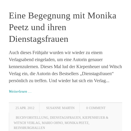
Eine Begegnung mit Monika
Peetz und ihren
Dienstagsfrauen
Auch dieses Frühjahr wurden wir wieder zu einem
Verlagsabend eingeladen, um eine Autorin genauer
kennenzulernen. Dieses Mal lud der Kiepenheuer und Witsch
Verlag ein, die Autorin des Bestsellers „Dienstagsfrauen“
persönlich zu treffen. Und wieder hat sich ein Verlag...
Weiterlesen …
25 APR. 2012
SUSANNE MARTIN
0 COMMENT
BUCHVORSTELLUNG
,
DIENSTAGSFRAUEN
,
KIEPENHEUER &
WITSCH VERLAG
,
MARIO OHNO
,
MONIKA PEETZ
,
REINSBURGHALLEN