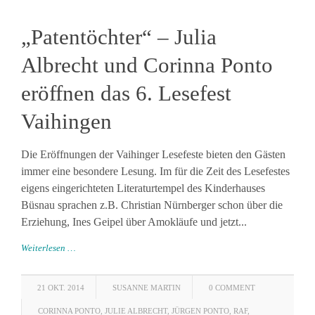
„Patentöchter“ – Julia
Albrecht und Corinna Ponto
eröffnen das 6. Lesefest
Vaihingen
Die Eröffnungen der Vaihinger Lesefeste bieten den Gästen
immer eine besondere Lesung. Im für die Zeit des Lesefestes
eigens eingerichteten Literaturtempel des Kinderhauses
Büsnau sprachen z.B. Christian Nürnberger schon über die
Erziehung, Ines Geipel über Amokläufe und jetzt...
Weiterlesen …
21 OKT. 2014
SUSANNE MARTIN
0 COMMENT
CORINNA PONTO
,
JULIE ALBRECHT
,
JÜRGEN PONTO
,
RAF
,