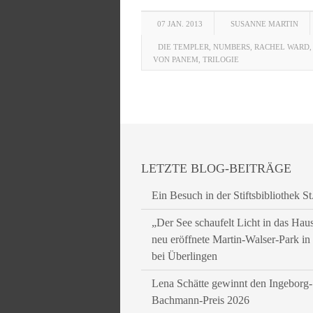
07 JAN. 2013
SUSANNE MARTIN
DIE TEMPLER
,
NUMBERS
,
RACHEL WARD
VON PANEM
,
TRILOGIE
LETZTE BLOG-BEITRÄGE
Ein Besuch in der Stiftsbibliothek St
„Der See schaufelt Licht in das Hau
neu eröffnete Martin-Walser-Park i
bei Überlingen
Lena Schätte gewinnt den Ingeborg-
Bachmann-Preis 2026