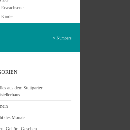
Erwachsene
Kinder
//
Numbers
GORIEN
les aus dem Stuttgarter
tstellerhaus
mein
ht des Monats
en, Gehört, Gesehen