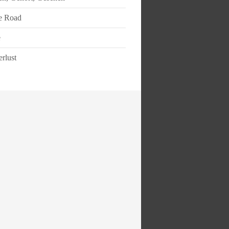
e Road
e
rlust