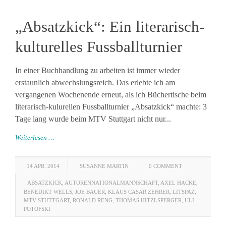
„Absatzkick“: Ein literarisch-
kulturelles Fussballturnier
In einer Buchhandlung zu arbeiten ist immer wieder
erstaunlich abwechslungsreich. Das erlebte ich am
vergangenen Wochenende erneut, als ich Büchertische beim
literarisch-kulurellen Fussballturnier „Absatzkick“ machte: 3
Tage lang wurde beim MTV Stuttgart nicht nur...
Weiterlesen …
14 APR. 2014
SUSANNE MARTIN
0 COMMENT
ABSATZKICK
,
AUTORENNATIONALMANNSCHAFT
,
AXEL HACKE
,
BENEDIKT WELLS
,
JOE BAUER
,
KLAUS CÄSAR ZEHRER
,
LITSPAZ
,
MTV STUTTGART
,
RONALD RENG
,
THOMAS HITZLSPERGER
,
ULI
POTOFSKI