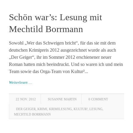
Schön war’s: Lesung mit
Mechtild Borrmann
Sowohl „Wer das Schweigen bricht“, für das sie mit dem
deutschen Krimipreis 2012 ausgezeichnet wurde als auch
„Der Geiger“, ihr im Sommer 2012 erschienener neuer
Roman hatten mich beeindruckt. Und so waren ich und mein
Team sowie das Orga-Team von Kultur²...
Weiterlesen …
22 NOV. 2012
SUSANNE MARTIN
0 COMMENT
DER GEIGER
,
KRIMI
,
KRIMILESUNG
,
KULTUR²
,
LESUNG
,
MECHTILD BORRMANN