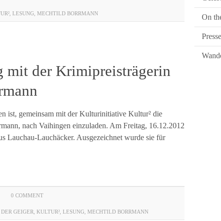
UR²
,
LESUNG
,
MECHTILD BORRMANN
On th
Press
Wande
 mit der Krimipreisträgerin
rrmann
n ist, gemeinsam mit der Kulturinitiative Kultur² die
rrmann, nach Vaihingen einzuladen. Am Freitag, 16.12.2012
aus Lauchau-Lauchäcker. Ausgezeichnet wurde sie für
0 COMMENT
,
DER GEIGER
,
KULTUR²
,
LESUNG
,
MECHTILD BORRMANN