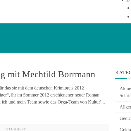
ng mit Mechtild Borrmann
KATE
ür das sie mit dem deutschen Krimipreis 2012
Aktuel
iger“, ihr im Sommer 2012 erschienener neuer Roman
Schrif
n ich und mein Team sowie das Orga-Team von Kultur²...
Allge
Gedic
Geles
0 COMMENT