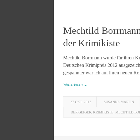
Mechtild Borrmann
der Krimikiste
Mechtild Borrmann wurde für ihren K
Deutschen Krimipreis 2012 ausgezeichn
gespannter war ich auf ihren neuen R
Weiterlesen …
27 OKT. 2012
SUSANNE MARTIN
DER GEIGER
,
KRIMIKISTE
,
MECHTILD B