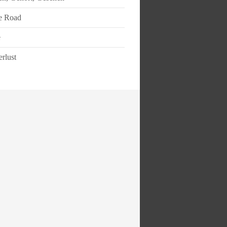
e Road
e
rlust