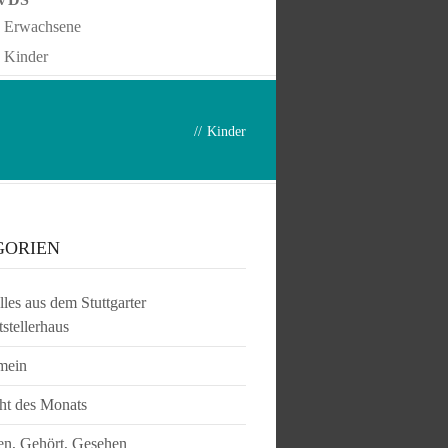
Erwachsene
Kinder
//
Kinder
GORIEN
les aus dem Stuttgarter
tstellerhaus
mein
ht des Monats
en, Gehört, Gesehen