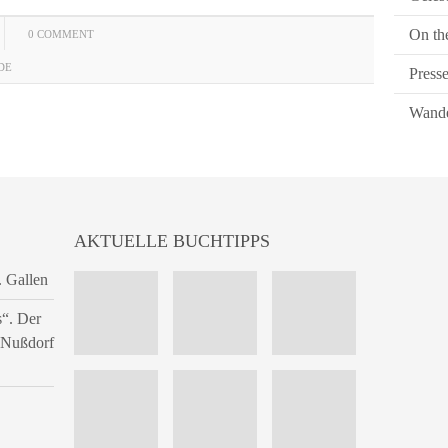
On th
0 COMMENT
DE
Press
Wande
AKTUELLE BUCHTIPPS
. Gallen
s“. Der
n Nußdorf