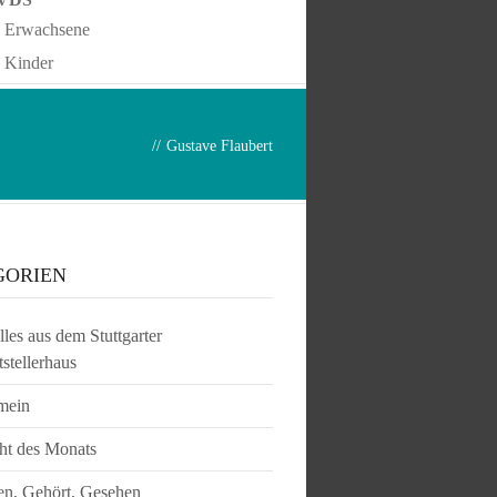
Erwachsene
Kinder
//
Gustave Flaubert
GORIEN
les aus dem Stuttgarter
tstellerhaus
mein
ht des Monats
en, Gehört, Gesehen