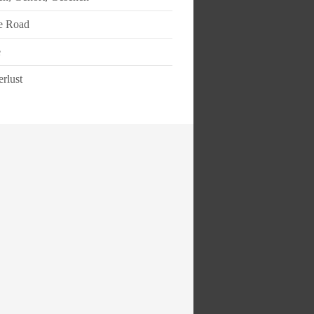
e Road
e
rlust