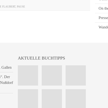
E FLAUBERT
,
PAUSE
On th
Press
Wande
AKTUELLE BUCHTIPPS
. Gallen
s“. Der
n Nußdorf