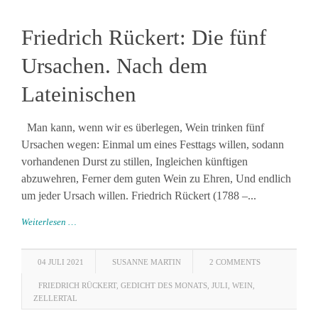
Friedrich Rückert: Die fünf
Ursachen. Nach dem
Lateinischen
Man kann, wenn wir es überlegen, Wein trinken fünf
Ursachen wegen: Einmal um eines Festtags willen, sodann
vorhandenen Durst zu stillen, Ingleichen künftigen
abzuwehren, Ferner dem guten Wein zu Ehren, Und endlich
um jeder Ursach willen. Friedrich Rückert (1788 –...
Weiterlesen …
04 JULI 2021
SUSANNE MARTIN
2 COMMENTS
FRIEDRICH RÜCKERT
,
GEDICHT DES MONATS
,
JULI
,
WEIN
,
ZELLERTAL