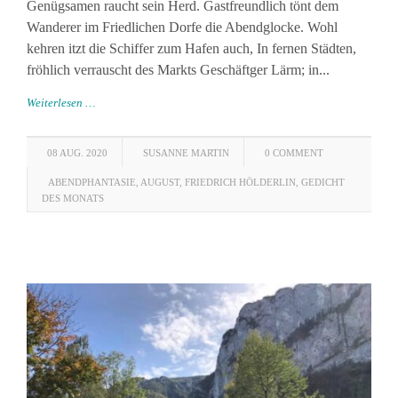
Genügsamen raucht sein Herd. Gastfreundlich tönt dem
Wanderer im Friedlichen Dorfe die Abendglocke. Wohl
kehren itzt die Schiffer zum Hafen auch, In fernen Städten,
fröhlich verrauscht des Markts Geschäftger Lärm; in...
Weiterlesen …
08 AUG. 2020
SUSANNE MARTIN
0 COMMENT
ABENDPHANTASIE
,
AUGUST
,
FRIEDRICH HÖLDERLIN
,
GEDICHT
DES MONATS