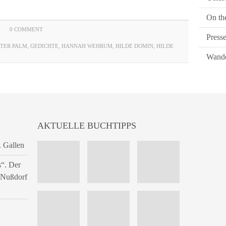
On th
0 COMMENT
Press
TER PALM
,
GEDICHTE
,
HANNAH WEHRUM
,
HILDE DOMIN
,
HILDE
Wande
AKTUELLE BUCHTIPPS
. Gallen
s“. Der
n Nußdorf