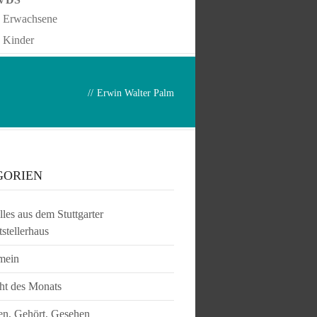
Erwachsene
Kinder
//
Erwin Walter Palm
GORIEN
les aus dem Stuttgarter
tstellerhaus
mein
ht des Monats
en, Gehört, Gesehen