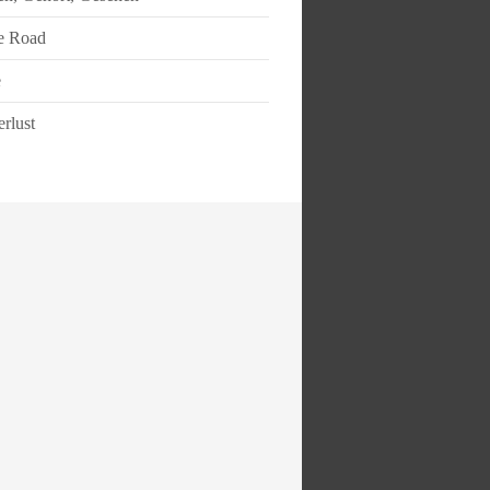
e Road
e
rlust