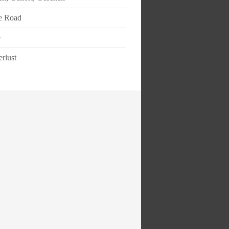
e Road
e
rlust