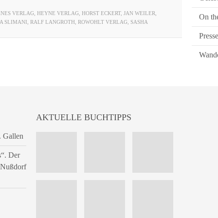
ENES VERLAG
,
HEYNE VERLAG
,
HORST ECKERT
,
JAN WEILER
,
On th
A SLIMANI
,
RALF LANGROTH
,
ROWOHLT VERLAG
,
SASHA
Press
Wande
AKTUELLE BUCHTIPPS
. Gallen
s“. Der
n Nußdorf