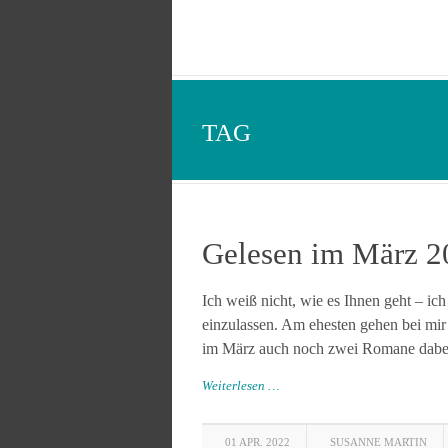
TAG
Gelesen im März 2
Ich weiß nicht, wie es Ihnen geht – ich 
einzulassen. Am ehesten gehen bei mir
im März auch noch zwei Romane dabei, 
Weiterlesen …
01 APR. 2022
SUSANNE MARTIN