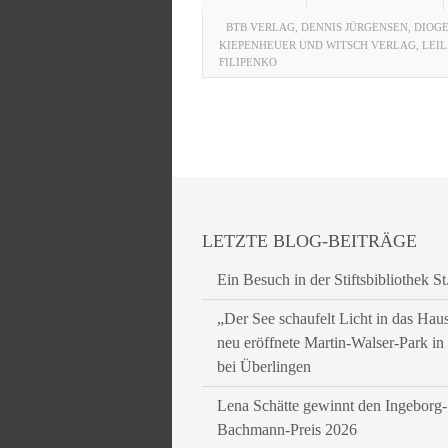
BTB VERLAG
,
DENNIS JÜRGENSEN
,
DIOG
KIEPENHEUER UND WITSCH VERLAG
,
LEIL
FILIPENKO
LETZTE BLOG-BEITRÄGE
Ein Besuch in der Stiftsbibliothek St
„Der See schaufelt Licht in das Hau
neu eröffnete Martin-Walser-Park i
bei Überlingen
Lena Schätte gewinnt den Ingeborg-
Bachmann-Preis 2026