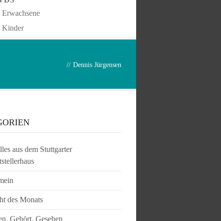
Erwachsene
Kinder
//
Dennis Jürgensen
GORIEN
les aus dem Stuttgarter
tstellerhaus
mein
ht des Monats
en, Gehört, Gesehen