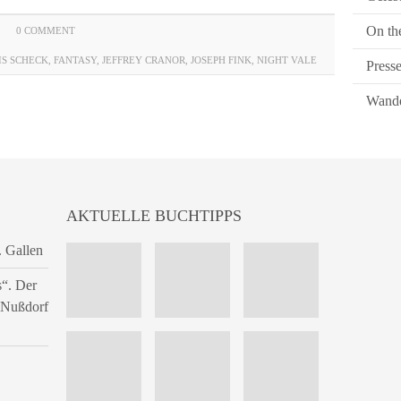
On th
0 COMMENT
IS SCHECK
,
FANTASY
,
JEFFREY CRANOR
,
JOSEPH FINK
,
NIGHT VALE
Press
Wande
AKTUELLE BUCHTIPPS
. Gallen
s“. Der
n Nußdorf