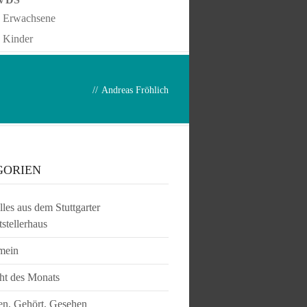
Erwachsene
Kinder
//
Andreas Fröhlich
GORIEN
les aus dem Stuttgarter
tstellerhaus
mein
ht des Monats
en, Gehört, Gesehen