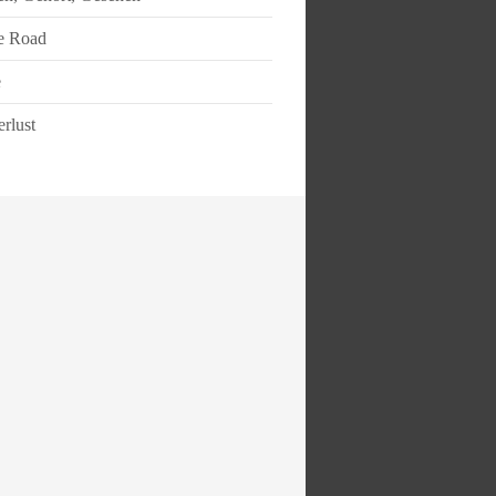
e Road
e
rlust