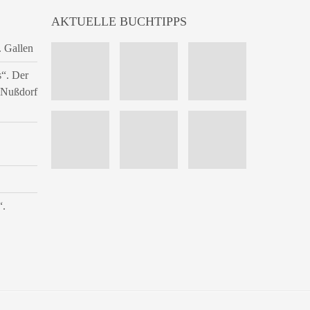
AKTUELLE BUCHTIPPS
. Gallen
s“. Der
n Nußdorf
“.