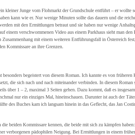
 kleiner Junge vom Flohmarkt der Grundschule entführt – er wollte se
haben kann wie er. Nur wenige Minuten sollte das dauern und die reiche
erden mit den Ermittlungen betraut und sie haben nur wenige Anhalts
 auf einem verschwommenen Video aus einem Parkhaus sieht man den 
nen Zusammenhang mit einem weiteren Entführungsfall in Österreich fes
iden Kommissare an ihre Grenzen.
ht besonders begeistert von diesem Roman. Ich kannte es von früheren
tzt, die sich nach und nach miteinander verbinden. In diesem Roman si
weils über 1 – 2, maximal 3 Seiten gehen. Dazu kommt, daß es insgesam
hmal nur ein einziges Mal, hineinschauen. Darunter ist auch der Täte
älfte des Buches kam ich langsam hinein in das Geflecht, das Jan Co
ch die beiden Kommissare kennen, die beide mit sich zu kämpfen haben:
iner verborgenen pädophilen Neigung. Bei Ermittlungen in einem früheren