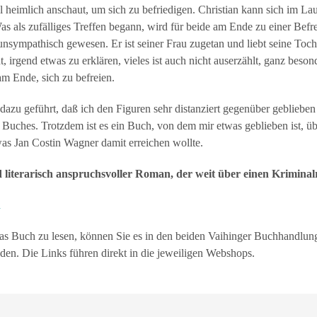
l heimlich anschaut, um sich zu befriedigen. Christian kann sich im La
as als zufälliges Treffen begann, wird für beide am Ende zu einer Bef
t unsympathisch gewesen. Er ist seiner Frau zugetan und liebt seine Toc
ht, irgend etwas zu erklären, vieles ist auch nicht auserzählt, ganz beso
m Ende, sich zu befreien.
 dazu geführt, daß ich den Figuren sehr distanziert gegenüber gebliebe
 Buches. Trotzdem ist es ein Buch, von dem mir etwas geblieben ist, ü
was Jan Costin Wagner damit erreichen wollte.
d literarisch anspruchsvoller Roman, der weit über einen Krimina
n
s Buch zu lesen, können Sie es in den beiden Vaihinger Buchhandlu
aden. Die Links führen direkt in die jeweiligen Webshops.