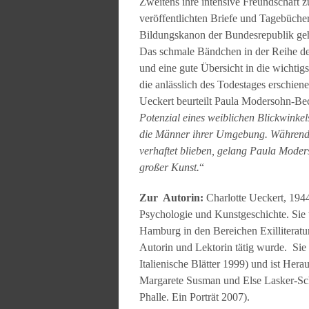
Zweitens ihre intensive Freundschaft z
veröffentlichten Briefe und Tagebüch
Bildungskanon der Bundesrepublik geh
Das schmale Bändchen in der Reihe de
und eine gute Übersicht in die wichti
die anlässlich des Todestages erschiene
Ueckert beurteilt Paula Modersohn-Bec
Potenzial eines weiblichen Blickwinkel
die Männer ihrer Umgebung. Während 
verhaftet blieben, gelang Paula Moder
großer Kunst.
“
Zur Autorin:
Charlotte Ueckert, 1944
Psychologie und Kunstgeschichte. Sie w
Hamburg in den Bereichen Exilliteratur 
Autorin und Lektorin tätig wurde. Sie 
Italienische Blätter 1999) und ist Her
Margarete Susman und Else Lasker-Sch
Phalle. Ein Porträt 2007).