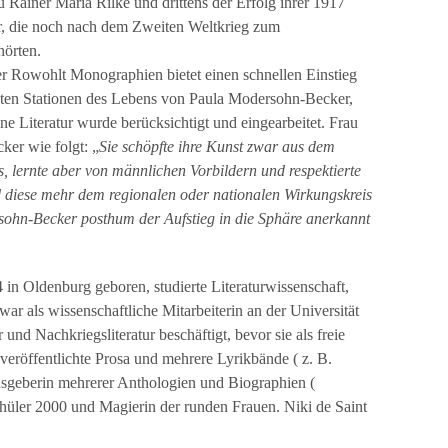
u Rainer Maria Rilke und drittens der Erfolg ihrer 1917
er, die noch nach dem Zweiten Weltkrieg zum
örten.
r Rowohlt Monographien bietet einen schnellen Einstieg
gsten Stationen des Lebens von Paula Modersohn-Becker,
ne Literatur wurde berücksichtigt und eingearbeitet. Frau
ker wie folgt: „
Sie schöpfte ihre Kunst zwar aus dem
s, lernte aber von männlichen Vorbildern und respektierte
diese mehr dem regionalen oder nationalen Wirkungskreis
sohn-Becker posthum der Aufstieg in die Sphäre anerkannt
 in Oldenburg geboren, studierte Literaturwissenschaft,
ar als wissenschaftliche Mitarbeiterin an der Universität
und Nachkriegsliteratur beschäftigt, bevor sie als freie
veröffentlichte Prosa und mehrere Lyrikbände ( z. B.
ausgeberin mehrerer Anthologien und Biographien (
üler 2000 und Magierin der runden Frauen. Niki de Saint