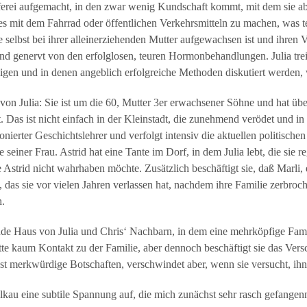
ferei aufgemacht, in den zwar wenig Kundschaft kommt, mit dem sie ab
es mit dem Fahrrad oder öffentlichen Verkehrsmitteln zu machen, was te
 selbst bei ihrer alleinerziehenden Mutter aufgewachsen ist und ihren Va
nd genervt von den erfolglosen, teuren Hormonbehandlungen. Julia trei
eigen und in denen angeblich erfolgreiche Methoden diskutiert werden,
 von Julia: Sie ist um die 60, Mutter 3er erwachsener Söhne und hat über
t. Das ist nicht einfach in der Kleinstadt, die zunehmend verödet und i
ierter Geschichtslehrer und verfolgt intensiv die aktuellen politischen
 seiner Frau. Astrid hat eine Tante im Dorf, in dem Julia lebt, die sie r
 Astrid nicht wahrhaben möchte. Zusätzlich beschäftigt sie, daß Marli,
, das sie vor vielen Jahren verlassen hat, nachdem ihre Familie zerbroc
h.
nde Haus von Julia und Chris‘ Nachbarn, in dem eine mehrköpfige Famil
tte kaum Kontakt zu der Familie, aber dennoch beschäftigt sie das Ver
sst merkwürdige Botschaften, verschwindet aber, wenn sie versucht, ih
lkau eine subtile Spannung auf, die mich zunächst sehr rasch gefangenna