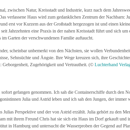
al, zwischen Natur, Kreisstadt und Industrie, kurz nach dem Jahreswec
 Das verlassene Haus wird zum gedanklichen Zentrum der Nachbarn: Juli
eund erst vor Kurzem aus der Großstadt hergezogen ist und einen kle
e seit Jahrzehnten eine Praxis in der nahen Kreisstadt führt und sich u
as im Garten der verschwundenen Familie auftaucht.
nder, scheinbar unbemerkt von den Nächsten, sie wollen Verbundenheit 
isse, Sehnsüchte und Ängste. Ihre Wege kreuzen sich, ihre Geschichten
: Geborgenheit, Zugehörigkeit und Vertrautheit. (©
Luchterhand Verla
n sofort gefangen genommen. Ich sah die Containerschiffe durch den 
gonistinnen Julia und Astrid leben und ich sah den Jungen, der immer 
Julias Perspektive und der von Astrid erzählt. Julia gehört zu den Me
am mit ihrem Freund Chris hat sie sich ein Haus im Dorf gekauft und in
nstitut in Hamburg und untersucht die Wasserproben der Gegend auf Plast