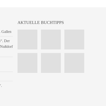
AKTUELLE BUCHTIPPS
. Gallen
s“. Der
n Nußdorf
“.