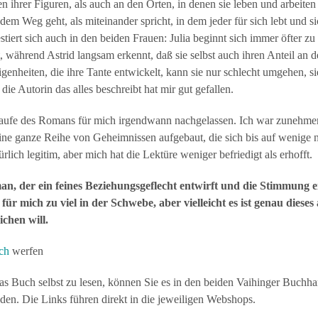
ihrer Figuren, als auch an den Orten, in denen sie leben und arbeiten
dem Weg geht, als miteinander spricht, in dem jeder für sich lebt und 
stiert sich auch in den beiden Frauen: Julia beginnt sich immer öfter z
t, während Astrid langsam erkennt, daß sie selbst auch ihren Anteil an 
enheiten, die ihre Tante entwickelt, kann sie nur schlecht umgehen, si
die Autorin das alles beschreibt hat mir gut gefallen.
aufe des Romans für mich irgendwann nachgelassen. Ich war zunehmend
e ganze Reihe von Geheimnissen aufgebaut, die sich bis auf wenige nic
rlich legitim, aber mich hat die Lektüre weniger befriedigt als erhofft.
man, der ein feines Beziehungsgeflecht entwirft und die Stimmun
für mich zu viel in der Schwebe, aber vielleicht es ist genau diese
ichen will.
ch
werfen
 Buch selbst zu lesen, können Sie es in den beiden Vaihinger Buch
aden. Die Links führen direkt in die jeweiligen Webshops.