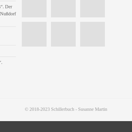
s“. Der
n Nußdorf
“.
© 2018-2023 Schillerbuch - Susanne Martin