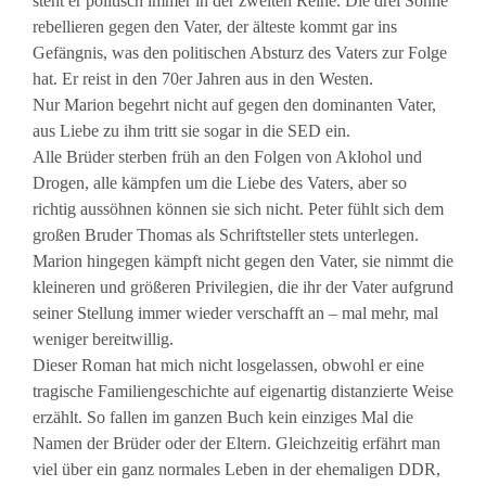
steht er politisch immer in der zweiten Reihe. Die drei Söhne
rebellieren gegen den Vater, der älteste kommt gar ins
Gefängnis, was den politischen Absturz des Vaters zur Folge
hat. Er reist in den 70er Jahren aus in den Westen.
Nur Marion begehrt nicht auf gegen den dominanten Vater,
aus Liebe zu ihm tritt sie sogar in die SED ein.
Alle Brüder sterben früh an den Folgen von Aklohol und
Drogen, alle kämpfen um die Liebe des Vaters, aber so
richtig aussöhnen können sie sich nicht. Peter fühlt sich dem
großen Bruder Thomas als Schriftsteller stets unterlegen.
Marion hingegen kämpft nicht gegen den Vater, sie nimmt die
kleineren und größeren Privilegien, die ihr der Vater aufgrund
seiner Stellung immer wieder verschafft an – mal mehr, mal
weniger bereitwillig.
Dieser Roman hat mich nicht losgelassen, obwohl er eine
tragische Familiengeschichte auf eigenartig distanzierte Weise
erzählt. So fallen im ganzen Buch kein einziges Mal die
Namen der Brüder oder der Eltern. Gleichzeitig erfährt man
viel über ein ganz normales Leben in der ehemaligen DDR,