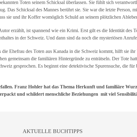
kannten Toten seinem Schicksal überlassen. Sie fühlt sich verantwortlic
lug. Das Schicksal des Mannes berührt sie. Sie war die letzte Person, m
ass sie und ihr Koffer womöglich Schuld an seinem plötzlichen Ablebe
or erzählt, ist spannend wie ein Krimi. Erst gilt es die Identität des Tot
thaltes in der Schweiz. Und dann sind da noch die mysteriösen Anruf
ls die Ehefrau des Toten aus Kanada in die Schweiz kommt, hilft sie ihr
en gemeinsam die familiären Hintergründe zu enträtseln. Der Tote hatt
chweiz gesprochen. Es beginnt eine detektivische Spurensuche, die für
efallen. Franz Hohler hat das Thema Herkunft und familiäre Wurz
ackt und schildert menschliche Beziehungen mit viel Sensibilitä
AKTUELLE BUCHTIPPS