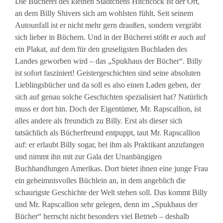
Die Bücherei des kleinen Städtchens Hitchcock ist der Ort,
an dem Billy Shivers sich am wohlsten fühlt. Seit seinem
Autounfall ist er nicht mehr gern draußen, sondern vergräbt
sich lieber in Büchern. Und in der Bücherei stößt er auch auf
ein Plakat, auf dem für den gruseligsten Buchladen des
Landes geworben wird – das „Spukhaus der Bücher“. Billy
ist sofort fasziniert! Geistergeschichten sind seine absoluten
Lieblingsbücher und da soll es also einen Laden geben, der
sich auf genau solche Geschichten spezialisiert hat? Natürlich
muss er dort hin. Doch der Eigentümer, Mr. Rapscallion, ist
alles andere als freundich zu Billy. Erst als dieser sich
tatsächlich als Bücherfreund entpuppt, taut Mr. Rapscallion
auf: er erlaubt Billy sogar, bei ihm als Praktikant anzufangen
und nimmt ihn mit zur Gala der Unanbängigen
Buchhandlungen Amerikas. Dort bietet ihnen eine junge Frau
ein geheimnisvolles Büchlein an, in dem angeblich die
schaurigste Geschichte der Welt stehen soll. Das kommt Billy
und Mr. Rapscallion sehr gelegen, denn im „Spukhaus der
Bücher“ herrscht nicht besonders viel Betrieb – deshalb