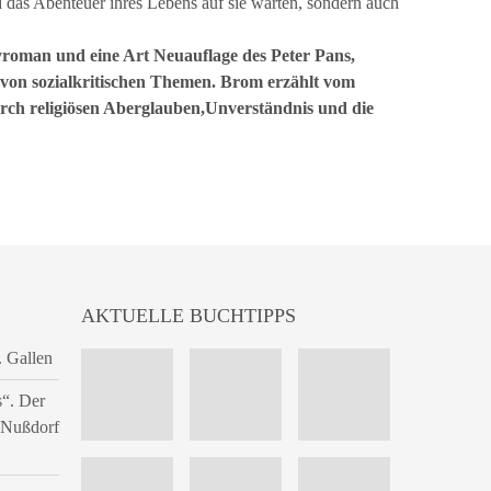
 das Abenteuer ihres Lebens auf sie warten, sondern auch
syroman und eine Art Neuauflage des Peter Pans,
von sozialkritischen Themen. Brom erzählt vom
urch religiösen Aberglauben,Unverständnis und die
AKTUELLE BUCHTIPPS
. Gallen
s“. Der
n Nußdorf