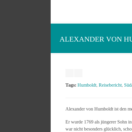
ALEXANDER VON HU
Tags:
Humboldt
,
Reisebericht
,
Süd
Alexander von Humboldt ist den me
Er wurde 1769 als jüngerer Sohn in
war nicht besonders glücklich, scho