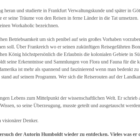
ng heran und studierte in Frankfurt Verwaltungskunde und später in Gö
te er seine Träume von den Reisen in ferne Länder in die Tat umsetzen. E
 einen Workaholic bezeichnen.
chen Betriebsamkeit um sich penibel auf sein großes Vorhaben vorzubere
hen soll. Über Frankreich wo er seinen zukünftigen Reisegefährten Bon
en König höchstpersönlich die Erlaubnis die kolonialen Gebiete in Sü
ldt seine Erkenntnisse und Sammlungen von Flora und Fauna für die k
damerika ist mehr als spannend und faszinierend wenn man bedenkt z
stand auf seinem Programm. Wer sich die Reiserouten auf der Landkart
gen Lebens zum Mittelpunkt der wissenschaftlichen Welt. Er schrieb a
 Wissen, so seine Überzeugung, musste geteilt und ausgetauscht werden
n visionärer Denker.
Versuch der Autorin Humboldt wieder zu entdecken. Vieles was er d