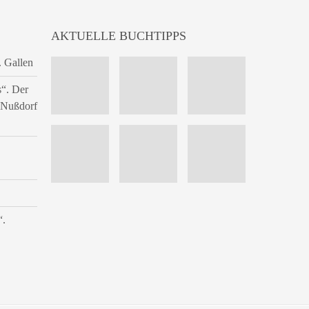
AKTUELLE BUCHTIPPS
. Gallen
s“. Der
n Nußdorf
“.