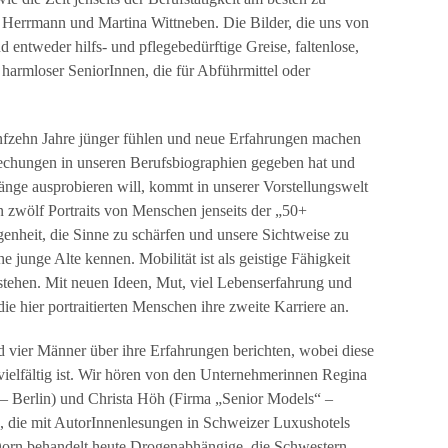
ke Herrmann und Martina Wittneben. Die Bilder, die uns von
d entweder hilfs- und pflegebedürftige Greise, faltenlose,
 harmloser SeniorInnen, die für Abführmittel oder
ünfzehn Jahre jünger fühlen und neue Erfahrungen machen
echungen in unseren Berufsbiographien gegeben hat und
wänge ausprobieren will, kommt in unserer Vorstellungswelt
n zwölf Portraits von Menschen jenseits der „50+
genheit, die Sinne zu schärfen und unsere Sichtweise zu
 junge Alte kennen. Mobilität ist als geistige Fähigkeit
rstehen. Mit neuen Ideen, Mut, viel Lebenserfahrung und
 hier portraitierten Menschen ihre zweite Karriere an.
 vier Männer über ihre Erfahrungen berichten, wobei diese
 vielfältig ist. Wir hören von den Unternehmerinnen Regina
e“ – Berlin) und Christa Höh (Firma „Senior Models“ –
ie mit AutorInnenlesungen in Schweizer Luxushotels
 Dorn behandelt heute Drogenabhängige, die Schwestern