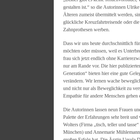
gestalten ist.“ so die Autorinnen Ulri
Älteren zumeist übermittelt werden, sin
glückliche Kreuzfahrtreisende oder die
Zahnprothesen werben.
Dass wir uns heute durchschnittlich f
möchten oder müssen, weil es Unterbr
frau sich jetzt endlich ohne Karrierez
nur am Rande vor. Die hier publizierte
Generation“ bieten hier eine gute Gele
verändern. Wir lernen wache bewegliche
und nicht nur als Beweglichkeit zu ve
Empathie für andere Menschen gehen die
Die Autorinnen lassen neun Frauen und
Palette der Erfahrungen sehr breit und
Wolters (Firma „tisch, teller und tass
München) und Annemarie Mühlemann, d
großen Erfolg hat. Die Ärztin Ursula